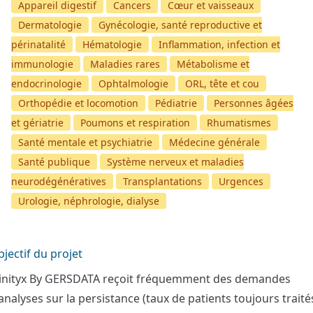
Appareil digestif
Cancers
Cœur et vaisseaux
Dermatologie
Gynécologie, santé reproductive et
périnatalité
Hématologie
Inflammation, infection et
immunologie
Maladies rares
Métabolisme et
endocrinologie
Ophtalmologie
ORL, tête et cou
Orthopédie et locomotion
Pédiatrie
Personnes âgées
et gériatrie
Poumons et respiration
Rhumatismes
Santé mentale et psychiatrie
Médecine générale
Santé publique
Système nerveux et maladies
neurodégénératives
Transplantations
Urgences
Urologie, néphrologie, dialyse
jectif du projet
linityx By GERSDATA reçoit fréquemment des demandes
analyses sur la persistance (taux de patients toujours traité