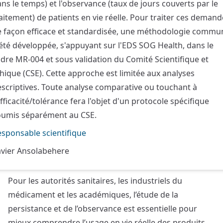
ns le temps) et l'observance (taux de jours couverts par le
aitement) de patients en vie réelle. Pour traiter ces deman
e façon efficace et standardisée, une méthodologie commu
été développée, s'appuyant sur l'EDS SOG Health, dans le
dre MR-004 et sous validation du Comité Scientifique et
hique (CSE). Cette approche est limitée aux analyses
scriptives. Toute analyse comparative ou touchant à
efficacité/tolérance fera l'objet d'un protocole spécifique
oumis séparément au CSE.
sponsable scientifique
avier Ansolabehere
Pour les autorités sanitaires, les industriels du
médicament et les académiques, l’étude de la
persistance et de l’observance est essentielle pour
mieux comprendre l’usage en vie réelle des produits