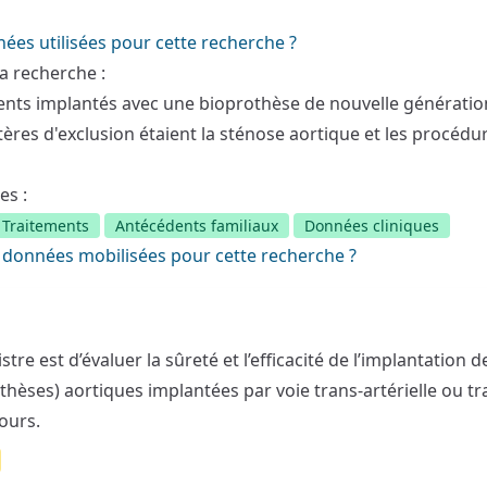
nées utilisées pour cette recherche ?
a recherche :
tients implantés avec une bioprothèse de nouvelle génératio
itères d'exclusion étaient la sténose aortique et les procédur
es :
Traitements
Antécédents familiaux
Données cliniques
 données mobilisées pour cette recherche ?
istre est d’évaluer la sûreté et l’efficacité de l’implantation d
rothèses) aortiques implantées par voie trans-artérielle ou tr
ours.