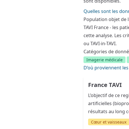
sont disponibles.
Quelles sont les don
Population objet de l
TAVI France - les pa
cette analyse. Les cr
ou TAVI-in-TAVI.
Catégories de donné
Imagerie médicale
D’où proviennent les
France TAVI
L’objectif de ce reg
artificielles (biop
résultats au long c
Cœur et vaisseaux