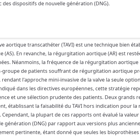
c des dispositifs de nouvelle génération (DNG).
lve aortique transcathéter (TAVI) est une technique bien éta
e (AS). En revanche, la régurgitation aortique (AR) est res
nées. Néanmoins, la fréquence de la régurgitation aortiqu
us-groupe de patients souffrant de régurgitation aortique p
f, rendant l'approche mini-invasive de la valve la seule opti
diqué dans les directives européennes, cette stratégie repo
ence et une sélection prudente des patients. Deux grands re
 établissant la faisabilité du TAVI hors indication pour la 
. Cependant, la plupart de ces rapports ont évalué la valeur
le génération (DNG) par rapport aux versions plus anciennes
ement pertinente, étant donné que seules les bioprothèses 