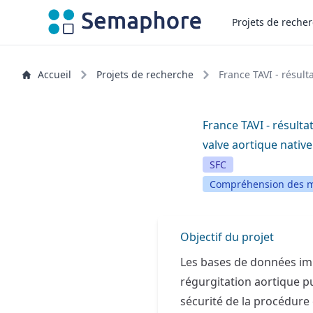
Projets de reche
Accueil
Projets de recherche
France TAVI - résult
France TAVI - résulta
valve aortique native
SFC
Compréhension des m
Objectif du projet
Les bases de données imp
régurgitation aortique pu
sécurité de la procédure