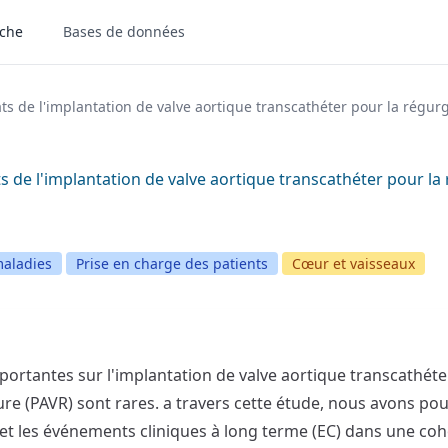
rche
Bases de données
ats de l'implantation de valve aortique transcathéter pour la régurg
ts de l'implantation de valve aortique transcathéter pour la 
aladies
Prise en charge des patients
Cœur et vaisseaux
ortantes sur l'implantation de valve aortique transcathéter
re (PAVR) sont rares. a travers cette étude, nous avons pour
 et les événements cliniques à long terme (EC) dans une c