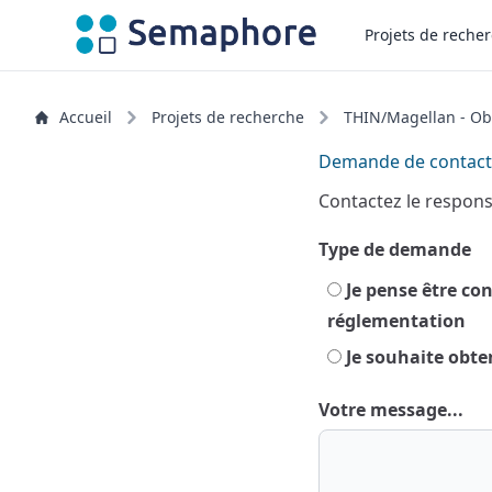
Projets de reche
Accueil
Projets de recherche
THIN/Magellan - Ob
Demande de contact
Contactez le respon
Type de demande
Je pense être concerné par ce projet et souhaite exercer mes droits prévus par la
réglementation
Je souhaite obten
Votre message...