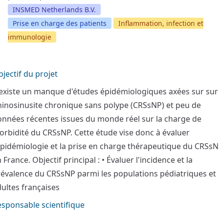
INSMED Netherlands B.V.
Prise en charge des patients
Inflammation, infection et
immunologie
jectif du projet
 existe un manque d'études épidémiologiques axées sur sur 
inosinusite chronique sans polype (CRSsNP) et peu de
nnées récentes issues du monde réel sur la charge de
rbidité du CRSsNP. Cette étude vise donc à évaluer
épidémiologie et la prise en charge thérapeutique du CRSs
 France. Objectif principal : • Évaluer l'incidence et la
évalence du CRSsNP parmi les populations pédiatriques et
ultes françaises
sponsable scientifique