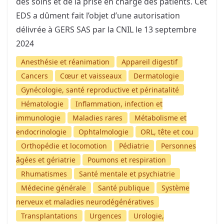
des soins et de la prise en charge des patients. Cet
EDS a dûment fait l’objet d’une autorisation
délivrée à GERS SAS par la CNIL le 13 septembre
2024
Anesthésie et réanimation
Appareil digestif
Cancers
Cœur et vaisseaux
Dermatologie
Gynécologie, santé reproductive et périnatalité
Hématologie
Inflammation, infection et
immunologie
Maladies rares
Métabolisme et
endocrinologie
Ophtalmologie
ORL, tête et cou
Orthopédie et locomotion
Pédiatrie
Personnes
âgées et gériatrie
Poumons et respiration
Rhumatismes
Santé mentale et psychiatrie
Médecine générale
Santé publique
Système
nerveux et maladies neurodégénératives
Transplantations
Urgences
Urologie,