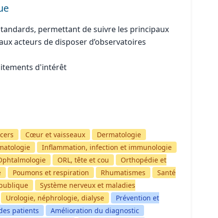
ue
standards, permettant de suivre les principaux
 aux acteurs de disposer d’observatoires
aitements d'intérêt
cers
Cœur et vaisseaux
Dermatologie
matologie
Inflammation, infection et immunologie
Ophtalmologie
ORL, tête et cou
Orthopédie et
e
Poumons et respiration
Rhumatismes
Santé
publique
Système nerveux et maladies
Urologie, néphrologie, dialyse
Prévention et
des patients
Amélioration du diagnostic