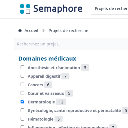
Projets de reche
Accueil
Projets de recherche
Domaines médicaux
Anesthésie et réanimation
5
Appareil digestif
7
Cancers
6
Cœur et vaisseaux
5
Dermatologie
12
Gynécologie, santé reproductive et périnatalité
5
Hématologie
5
Inflammation, infection et immunologie
7