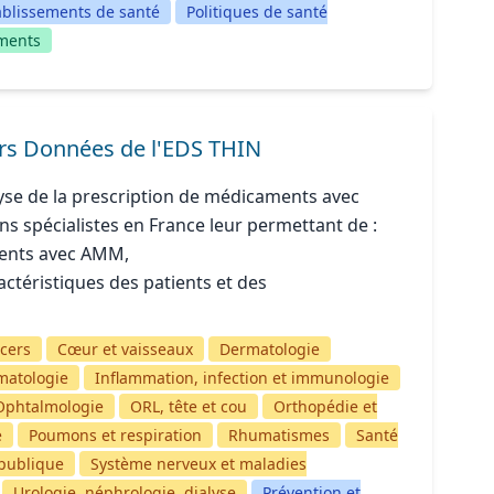
ablissements de santé
Politiques de santé
ements
eurs Données de l'EDS THIN
lyse de la prescription de médicaments avec
s spécialistes en France leur permettant de :
aments avec AMM,
actéristiques des patients et des
cers
Cœur et vaisseaux
Dermatologie
matologie
Inflammation, infection et immunologie
Ophtalmologie
ORL, tête et cou
Orthopédie et
e
Poumons et respiration
Rhumatismes
Santé
publique
Système nerveux et maladies
Urologie, néphrologie, dialyse
Prévention et