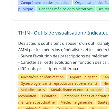
Compréhension des maladies
Organisation des ét
publique
Données médico-administratives
Trait
THIN - Outils de visualisation / Indicat
Des acteurs souhaitent disposer d’un outil d’ana
AMM par les médecins généralistes et les médecin
• Suivre l’évolution des prescriptions de médic
• Caractériser cette évolution en fonction des car
différents prescripteurs libéraux
Anesthésie et réanimation
Appareil digestif
Can
Gynécologie, santé reproductive et périnatalité
Hé
Maladies rares
Métabolisme et endocrinologie
locomotion
Pédiatrie
Personnes âgées et gériatri
mentale et psychiatrie
Médecine générale
Santé 
neurodégénératives
Transplantations
Urgences