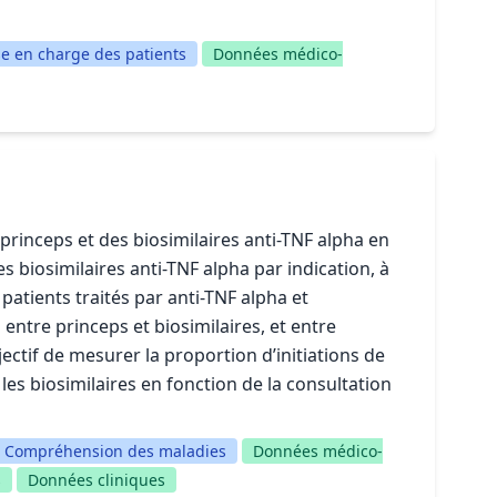
se en charge des patients
Données médico-
princeps et des biosimilaires anti-TNF alpha en
es biosimilaires anti-TNF alpha par indication, à
atients traités par anti-TNF alpha et
s entre princeps et biosimilaires, et entre
jectif de mesurer la proportion d’initiations de
les biosimilaires en fonction de la consultation
Compréhension des maladies
Données médico-
s
Données cliniques