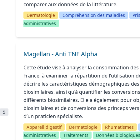
comparer aux données de la littérature.
Dermatologie
Compréhension des maladies
Pri
administratives
Magellan - Anti TNF Alpha
Cette étude vise à analyser la consommation des 
France, à examiner la répartition de l’utilisation d
décrire les caractéristiques démographiques des p
biosimilaires, ainsi qu’à quantifier les conversion
différents biosimilaires. Elle a également pour ob
biosimilaires et de conversions des princeps vers 
5
d’un praticien spécialiste.
Appareil digestif
Dermatologie
Rhumatismes
administratives
Traitements
Données biologique