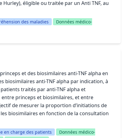
 Hurley), éligible ou traitée par un Anti TNF, au
éhension des maladies
Données médico-
princeps et des biosimilaires anti-TNF alpha en
es biosimilaires anti-TNF alpha par indication, à
atients traités par anti-TNF alpha et
s entre princeps et biosimilaires, et entre
jectif de mesurer la proportion d’initiations de
les biosimilaires en fonction de la consultation
se en charge des patients
Données médico-