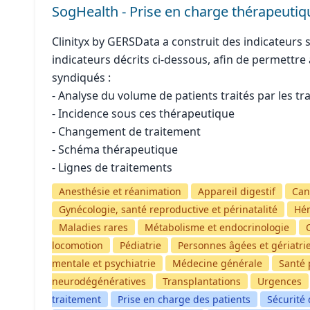
SogHealth - Prise en charge thérapeutiq
Clinityx by GERSData a construit des indicateurs 
indicateurs décrits ci-dessous, afin de permettre
syndiqués :
- Analyse du volume de patients traités par les tr
- Incidence sous ces thérapeutique
- Changement de traitement
- Schéma thérapeutique
- Lignes de traitements
Anesthésie et réanimation
Appareil digestif
Can
Gynécologie, santé reproductive et périnatalité
Hé
Maladies rares
Métabolisme et endocrinologie
locomotion
Pédiatrie
Personnes âgées et gériatri
mentale et psychiatrie
Médecine générale
Santé 
neurodégénératives
Transplantations
Urgences
traitement
Prise en charge des patients
Sécurité 